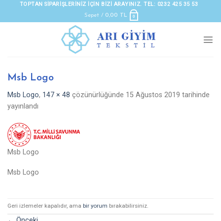
Skip
TOPTAN SIPARIŞLERINIZ IÇIN BIZI ARAYINIZ. TEL: 0232 425 35 53
to
Sepet /
0,00
TL
0
content
Msb Logo
Msb Logo
,
147 × 48
çözünürlüğünde
15 Ağustos 2019
tarihinde
yayınlandı
Msb Logo
Msb Logo
Geri izlemeler kapalıdır, ama
bir yorum
bırakabilirsiniz.
←
Önceki