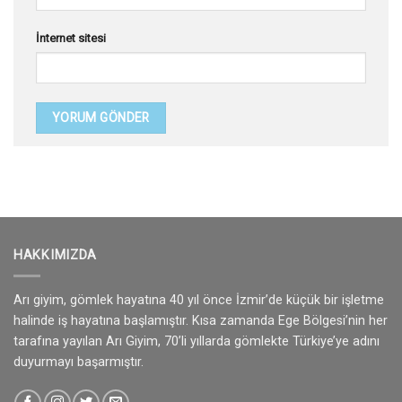
İnternet sitesi
HAKKIMIZDA
Arı giyim, gömlek hayatına 40 yıl önce İzmir’de küçük bir işletme
halinde iş hayatına başlamıştır. Kısa zamanda Ege Bölgesi’nin her
tarafına yayılan Arı Giyim, 70’li yıllarda gömlekte Türkiye’ye adını
duyurmayı başarmıştır.