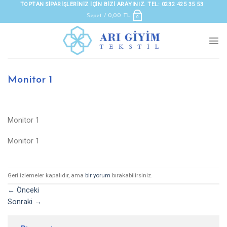
Skip
TOPTAN SIPARIŞLERINIZ IÇIN BIZI ARAYINIZ. TEL: 0232 425 35 53
to
Sepet /
0,00
TL
0
content
Monitor 1
Monitor 1
Monitor 1
Geri izlemeler kapalıdır, ama
bir yorum
bırakabilirsiniz.
←
Önceki
Sonraki
→