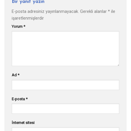
Bir yanıt yazın
E-posta adresiniz yayınlanmayacak.
Gerekli alanlar
*
ile
işaretlenmişlerdir
Yorum
*
Ad
*
E-posta
*
İnternet sitesi