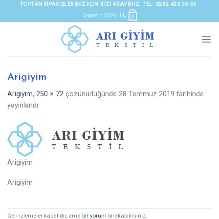
Skip
TOPTAN SIPARIŞLERINIZ IÇIN BIZI ARAYINIZ. TEL: 0232 425 35 53
to
Sepet /
0,00
TL
0
content
Arigiyim
Arigiyim
,
250 × 72
çözünürlüğünde
28 Temmuz 2019
tarihinde
yayınlandı
Arigiyim
Arigiyim
Geri izlemeler kapalıdır, ama
bir yorum
bırakabilirsiniz.