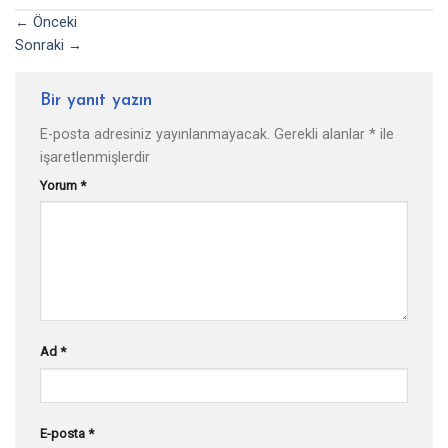
←
Önceki
Sonraki
→
Bir yanıt yazın
E-posta adresiniz yayınlanmayacak.
Gerekli alanlar
*
ile
işaretlenmişlerdir
Yorum
*
Ad
*
E-posta
*