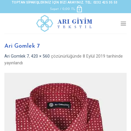
Skip
TOPTAN SIPARIŞLERINIZ IÇIN BIZI ARAYINIZ. TEL: 0232 425 35 53
to
Sepet /
0,00
TL
0
content
Ari Gomlek 7
Ari Gomlek 7
,
420 × 560
çözünürlüğünde
8 Eylül 2019
tarihinde
yayınlandı