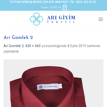
Skip
TOPTAN SIPARIŞLERINIZ IÇIN BIZI ARAYINIZ. TEL: 0232 425 35 53
to
Sepet /
0,00
TL
0
content
Ari Gomlek 2
Ari Gomlek 2
,
420 × 560
çözünürlüğünde
8 Eylül 2019
tarihinde
yayınlandı