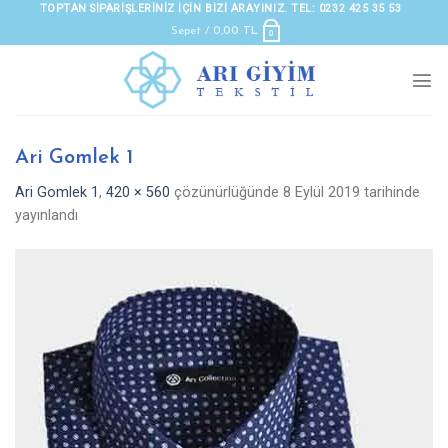
Skip
TOPTAN SIPARIŞLERINIZ IÇIN BIZI ARAYINIZ. TEL: 0232 425 35 53
to
Sepet /
0,00
TL
0
content
Ari Gomlek 1
Ari Gomlek 1
,
420 × 560
çözünürlüğünde
8 Eylül 2019
tarihinde
yayınlandı