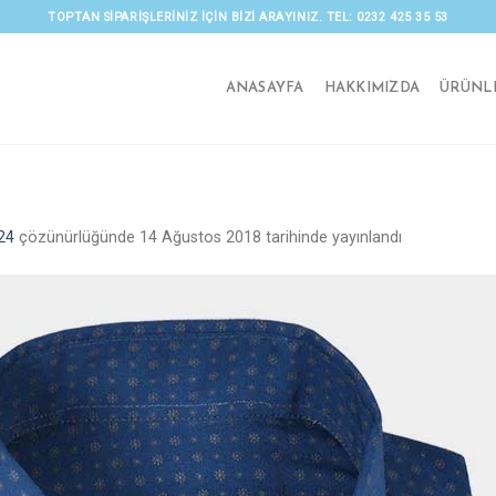
TOPTAN SIPARIŞLERINIZ IÇIN BIZI ARAYINIZ. TEL: 0232 425 35 53
ANASAYFA
HAKKIMIZDA
ÜRÜNL
24
çözünürlüğünde
14 Ağustos 2018
tarihinde yayınlandı