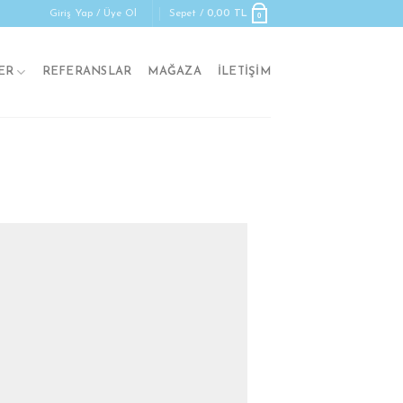
Giriş Yap / Üye Ol
Sepet /
0,00
TL
0
ER
REFERANSLAR
MAĞAZA
İLETIŞIM