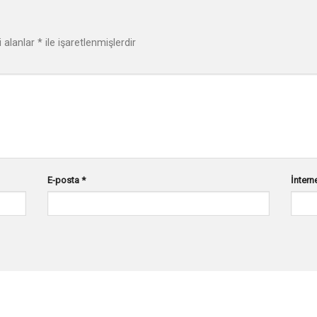
i alanlar
*
ile işaretlenmişlerdir
E-posta
*
İnterne