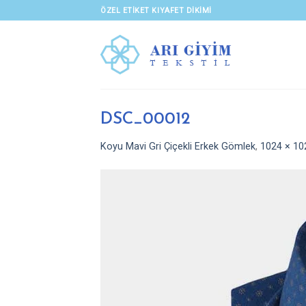
Skip
ÖZEL ETIKET KIYAFET DIKIMI
to
content
DSC_00012
Koyu Mavi Gri Çiçekli Erkek Gömlek
,
1024 × 10